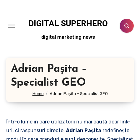
Skip
to
content
DIGITAL SUPERHERO
digital marketing news
Adrian Pașita –
Specialist GEO
Home
Adrian Pașita – Specialist GEO
Într-o lume în care utilizatorii nu mai caută doar link-
uri, ci răspunsuri directe,
Adrian Pașita
redefinește
modul în care brandurile sunt descoperite. Specializat