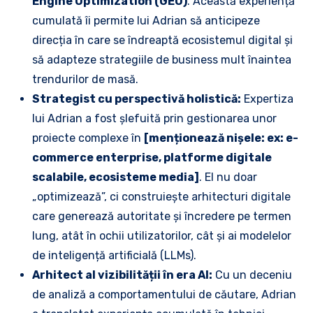
Engine Optimization (GEO)
. Această experiență
cumulată îi permite lui Adrian să anticipeze
direcția în care se îndreaptă ecosistemul digital și
să adapteze strategiile de business mult înaintea
trendurilor de masă.
Strategist cu perspectivă holistică:
Expertiza
lui Adrian a fost șlefuită prin gestionarea unor
proiecte complexe în
[menționează nișele: ex: e-
commerce enterprise, platforme digitale
scalabile, ecosisteme media]
. El nu doar
„optimizează”, ci construiește arhitecturi digitale
care generează autoritate și încredere pe termen
lung, atât în ochii utilizatorilor, cât și ai modelelor
de inteligență artificială (LLMs).
Arhitect al vizibilității în era AI:
Cu un deceniu
de analiză a comportamentului de căutare, Adrian