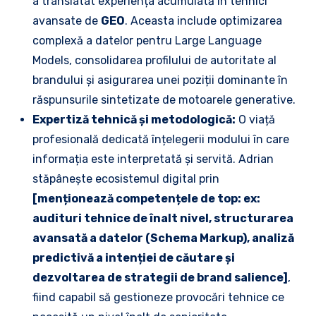
a translatat experiența acumulată în tehnici
avansate de
GEO
. Aceasta include optimizarea
complexă a datelor pentru Large Language
Models, consolidarea profilului de autoritate al
brandului și asigurarea unei poziții dominante în
răspunsurile sintetizate de motoarele generative.
Expertiză tehnică și metodologică:
O viață
profesională dedicată înțelegerii modului în care
informația este interpretată și servită. Adrian
stăpânește ecosistemul digital prin
[menționează competențele de top: ex:
audituri tehnice de înalt nivel, structurarea
avansată a datelor (Schema Markup), analiză
predictivă a intenției de căutare și
dezvoltarea de strategii de brand salience]
,
fiind capabil să gestioneze provocări tehnice ce