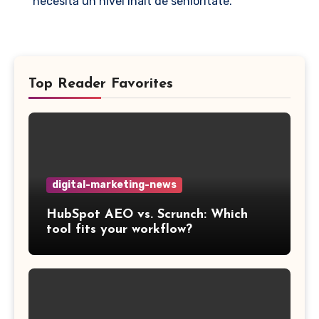
necesită un nivel înalt de senioritate.
Top Reader Favorites
digital-marketing-news
HubSpot AEO vs. Scrunch: Which
tool fits your workflow?