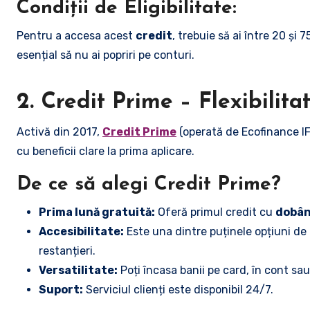
Condiții de Eligibilitate:
Pentru a accesa acest
credit
, trebuie să ai între 20 și
esențial să nu ai popriri pe conturi.
2. Credit Prime – Flexibilit
Activă din 2017,
Credit Prime
(operată de Ecofinance IF
cu beneficii clare la prima aplicare.
De ce să alegi Credit Prime?
Prima lună gratuită:
Oferă primul credit cu
dobând
Accesibilitate:
Este una dintre puținele opțiuni de
restanțieri.
Versatilitate:
Poți încasa banii pe card, în cont sau
Suport:
Serviciul clienți este disponibil 24/7.