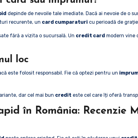
it card sau împrumut?
pid
depinde de nevoile tale imediate. Dacă ai nevoie de o s
turi recurente, un
card cumparaturi
cu perioadă de grație
sate fără a vizita o sucursală. Un
credit card
modern vine cu
mul loc
că este folosit responsabil. Fie că optezi pentru un
imprum
variante, dar cel mai bun
credit
este cel care îți oferă transp
apid în România: Recenzie M