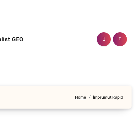
alist GEO
Home
Împrumut Rapid