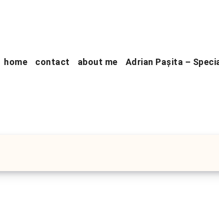
home
contact
about me
Adrian Pașita – Speci