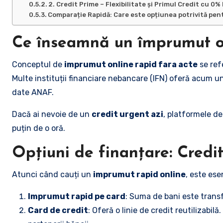
2. Credit Prime – Flexibilitate și Primul Credit cu 0
Comparație Rapidă: Care este opțiunea potrivită pen
Ce înseamnă un împrumut on
Conceptul de
imprumut online rapid fara acte
se refe
Multe instituții financiare nebancare (IFN) oferă acum u
date ANAF.
Dacă ai nevoie de un
credit urgent azi
, platformele d
puțin de o oră.
Opțiuni de finanțare: Credit
Atunci când cauți un
imprumut rapid online
, este ese
Imprumut rapid pe card
: Suma de bani este transfe
Card de credit
: Oferă o linie de credit reutilizabilă