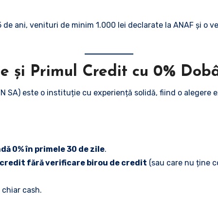
 75 de ani, venituri de minim 1.000 lei declarate la ANAF și o 
ate și Primul Credit cu 0% Do
N SA) este o instituție cu experiență solidă, fiind o alegere
ă 0% în primele 30 de zile
.
credit fără verificare birou de credit
(sau care nu ține co
 chiar cash.