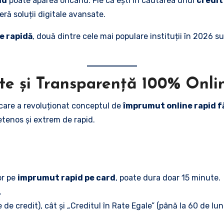
id
poate apărea oricând. Fie că ești în căutarea unui
credit
eră soluții digitale avansate.
e rapidă
, două dintre cele mai populare instituții în 2026 s
ate și Transparență 100% Onli
care a revoluționat conceptul de
împrumut online rapid f
etenos și extrem de rapid.
or pe
imprumut rapid pe card
, poate dura doar 15 minute.
.
de credit), cât și „Creditul în Rate Egale” (până la 60 de luni