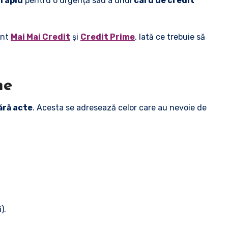
 rapid
pentru o urgență sau a unui
card de credit
unt
Mai Mai Credit
și
Credit Prime
. Iată ce trebuie să
ne
ără acte
. Acesta se adresează celor care au nevoie de
).