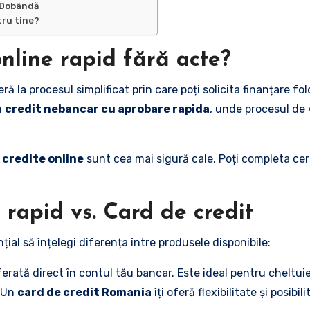
% Dobândă
tru tine?
line rapid fără acte?
ră la procesul simplificat prin care poți solicita finanțare f
n
credit nebancar cu aprobare rapida
, unde procesul de 
e
credite online
sunt cea mai sigură cale. Poți completa cer
 rapid vs. Card de credit
nțial să înțelegi diferența între produsele disponibile:
rată direct în contul tău bancar. Este ideal pentru cheltuiel
. Un
card de credit Romania
îți oferă flexibilitate și posib