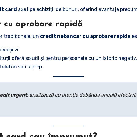
it card
axat pe achiziții de bunuri, oferind avantaje precum
r cu aprobare rapidă
or tradiționale, un
credit nebancar cu aprobare rapida
es
ceeași zi.
tituții oferă soluții și pentru persoanele cu un istoric negativ
 telefon sau laptop.
edit urgent
, analizează cu atenție dobânda anuală efectivă 