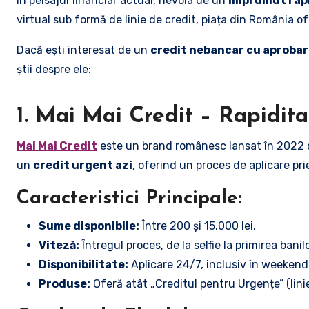
În peisajul financiar actual, nevoia de un
împrumut rap
virtual sub formă de linie de credit, piața din România of
Dacă ești interesat de un
credit nebancar cu aprobar
știi despre ele:
1. Mai Mai Credit – Rapidit
Mai Mai Credit
este un brand românesc lansat în 2022 
un
credit urgent azi
, oferind un proces de aplicare pri
Caracteristici Principale:
Sume disponibile:
Între 200 și 15.000 lei.
Viteză:
Întregul proces, de la selfie la primirea banil
Disponibilitate:
Aplicare 24/7, inclusiv în weekend
Produse:
Oferă atât „Creditul pentru Urgențe” (linie 