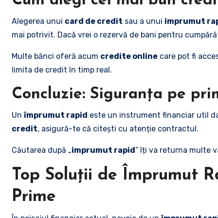
Cum alegi cel mai bun cred
Alegerea unui
card de credit
sau a unui
imprumut ra
mai potrivit. Dacă vrei o rezervă de bani pentru cumpără
Multe bănci oferă acum
credite online
care pot fi acce
limita de credit în timp real.
Concluzie: Siguranța pe pri
Un
împrumut rapid
este un instrument financiar util da
credit
, asigură-te că citești cu atenție contractul.
Căutarea după „
imprumut rapid
” îți va returna multe 
Top Soluții de Împrumut R
Prime